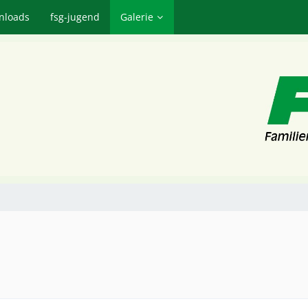
nloads
fsg-jugend
Galerie