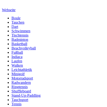
Webseite
Boule
Tauchen
Dart
Schwimmen
Tischtennis
Badminton
Basketball
Beachvolleyball
Fußball
Indiaca
Laufen
Walken
Leichtathletik
Minigolf
Motorradsport
Radwandern
Ringtennis
Shuffleboard
Stand-Up-Paddling
Tauchsport
Tennis